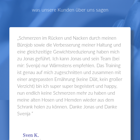
was unsere Kunden über uns sagen
„Schmerzen im Rücken und Nacken durch meinen
Bürojob sowie die Verbesserung meiner Haltung und
eine gleichzeitige Gewichtsreduzierung haben mich
zu Jonas geführt. Ich kann Jonas und sein Team (bei
mir: Svenja) nur Wärmstens empfehlen. Das Training
ist genau auf mich zugeschnitten und zusammen mit
einer angepassten Ernährung (keine Diät, kein großer
Verzicht) bin ich super super begeistert und happy,
nun endlich keine Schmerzen mehr zu haben und
meine alten Hosen und Hemden wieder aus dem
Schrank holen zu können. Danke Jonas und Danke
Svenja “
Sven K.